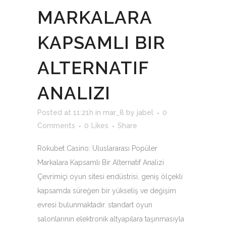
MARKALARA
KAPSAMLI BIR
ALTERNATIF
ANALIZI
Posted at 11:21h
in
mar_8
by
jabel
0
Comments
0
Likes
Share
Rokubet Casino: Uluslararası Popüler
Markalara Kapsamlı Bir Alternatif Analizi
Çevrimiçi oyun sitesi endüstrisi, geniş ölçekli
kapsamda süreğen bir yükseliş ve değişim
evresi bulunmaktadır. standart oyun
salonlarının elektronik altyapılara taşınmasıyla