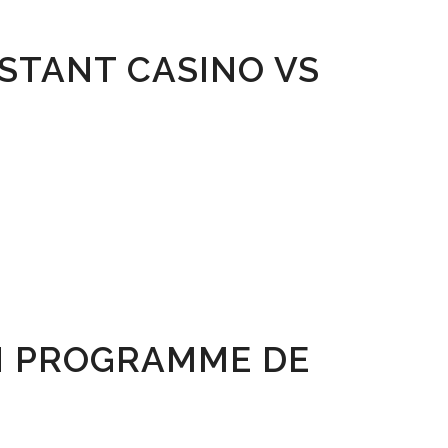
STANT CASINO VS
UN PROGRAMME DE