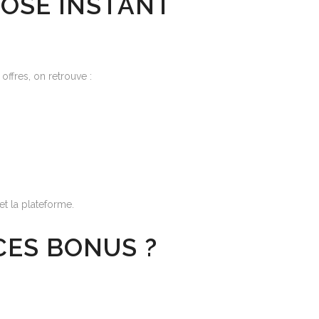
POSE INSTANT
 offres, on retrouve :
et la plateforme.
CES BONUS ?