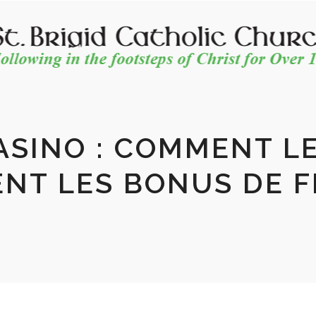
ASINO : COMMENT L
NT LES BONUS DE F