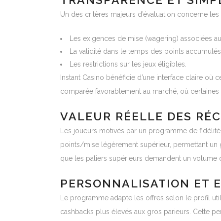
Un des critères majeurs d’évaluation concerne les c
Les exigences de mise (wagering) associées a
La validité dans le temps des points accumulés
Les restrictions sur les jeux éligibles.
Instant Casino bénéficie d’une interface claire où 
comparée favorablement au marché, où certaines o
VALEUR RÉELLE DES RÉ
Les joueurs motivés par un programme de fidélité 
points/mise légèrement supérieur, permettant un ga
que les paliers supérieurs demandent un volume de
PERSONNALISATION ET
Le programme adapte les offres selon le profil ut
cashbacks plus élevés aux gros parieurs. Cette per