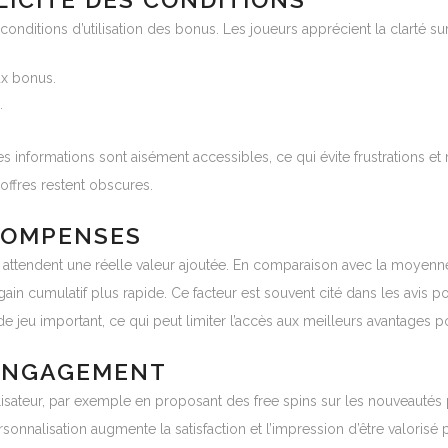
onditions d’utilisation des bonus. Les joueurs apprécient la clarté sur
ux bonus.
.
ces informations sont aisément accessibles, ce qui évite frustrations 
ffres restent obscures.
COMPENSES
attendent une réelle valeur ajoutée. En comparaison avec la moyenne
in cumulatif plus rapide. Ce facteur est souvent cité dans les avis po
 jeu important, ce qui peut limiter l’accès aux meilleurs avantages p
 ENGAGEMENT
ilisateur, par exemple en proposant des free spins sur les nouveauté
sonnalisation augmente la satisfaction et l’impression d’être valoris