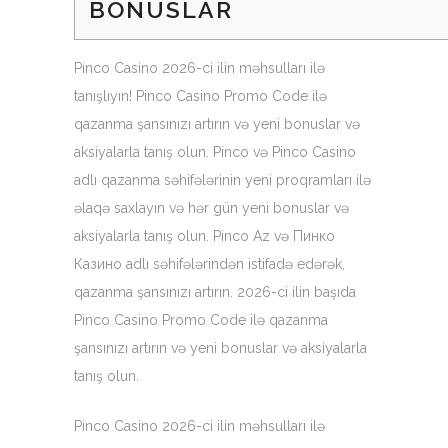
BONUSLAR
Pinco Casino 2026-ci ilin məhsulları ilə
tanışlıyın! Pinco Casino Promo Code ilə
qazanma şansınızı artırın və yeni bonuslar və
aksiyalarla tanış olun. Pinco və Pinco Casino
adlı qazanma səhifələrinin yeni proqramları ilə
əlaqə saxlayın və hər gün yeni bonuslar və
aksiyalarla tanış olun. Pinco Az və Пинко
Казино adlı səhifələrindən istifadə edərək,
qazanma şansınızı artırın. 2026-ci ilin başıda
Pinco Casino Promo Code ilə qazanma
şansınızı artırın və yeni bonuslar və aksiyalarla
tanış olun.
Pinco Casino 2026-ci ilin məhsulları ilə